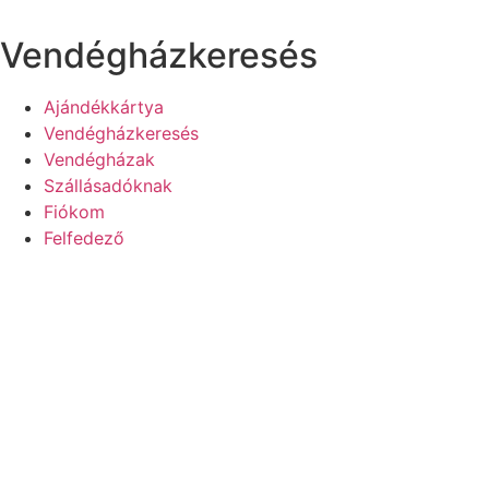
Ugrás
a
Vendégházkeresés
tartalomhoz
Ajándékkártya
Vendégházkeresés
Vendégházak
Szállásadóknak
Fiókom
Felfedező