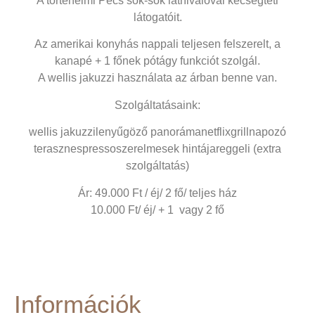
A történelmi Pécs sok-sok látnivalóval kecsegteti
látogatóit.
Az amerikai konyhás nappali teljesen felszerelt, a
kanapé + 1 főnek pótágy funkciót szolgál.
A wellis jakuzzi használata az árban benne van.
Szolgáltatásaink:
wellis jakuzzilenyűgöző panorámanetflixgrillnapozó
terasznespressoszerelmesek hintájareggeli (extra
szolgáltatás)
Ár: 49.000 Ft / éj/ 2 fő/ teljes ház
10.000 Ft/ éj/ + 1 vagy 2 fő
Információk