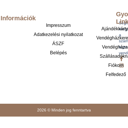
Gyo
Információk
Lin
Segí
Impresszum
Ajándékkárt
megt
Adatkezelési nyilatkozat
a
Vendégházker
szám
ÁSZF
legm
Vendégháza
Belépés
vend
Szállásadókn
Fiókom
Felfedező
2026 © Minden jog fenntartva