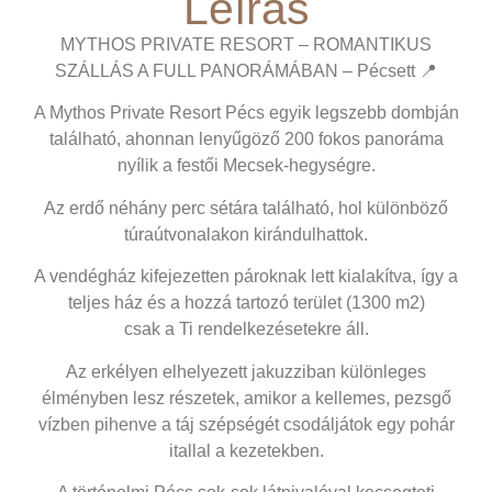
Leírás
MYTHOS PRIVATE RESORT – ROMANTIKUS
SZÁLLÁS A FULL PANORÁMÁBAN – Pécsett 📍
A Mythos Private Resort Pécs egyik legszebb dombján
található, ahonnan lenyűgöző 200 fokos panoráma
nyílik a festői Mecsek-hegységre.
Az erdő néhány perc sétára található, hol különböző
túraútvonalakon kirándulhattok.
A vendégház kifejezetten pároknak lett kialakítva, így a
teljes ház és a hozzá tartozó terület (1300 m2)
csak a Ti rendelkezésetekre áll.
Az erkélyen elhelyezett jakuzziban különleges
élményben lesz részetek, amikor a kellemes, pezsgő
vízben pihenve a táj szépségét csodáljátok egy pohár
itallal a kezetekben.