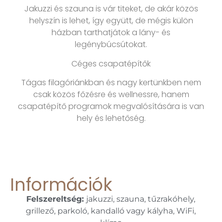
Jakuzzi és szauna is vár titeket, de akár közös
helyszín is lehet, így együtt, de mégis külön
házban tarthatjátok a lány- és
legénybúcsútokat.
Céges csapatépítők
Tágas filagóriánkban és nagy kertünkben nem
csak közös főzésre és wellnessre, hanem
csapatépítő programok megvalósítására is van
hely és lehetőség.
Információk
Felszereltség:
jakuzzi, szauna, tűzrakóhely,
grillező, parkoló, kandalló vagy kályha, WiFi,