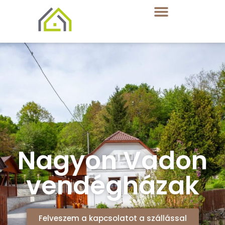
Nagyon Vadon
vendégházak
Felveszem a kapcsolatot a szállással