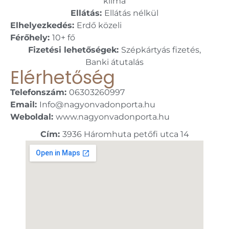
klíma
Ellátás:
Ellátás nélkül
Elhelyezkedés:
Erdő közeli
Férőhely:
10+ fő
Fizetési lehetőségek:
Szépkártyás fizetés,
Banki átutalás
Elérhetőség
Telefonszám:
06303260997
Email:
Info@nagyonvadonporta.hu
Weboldal:
www.nagyonvadonporta.hu
Cím:
3936 Háromhuta petőfi utca 14