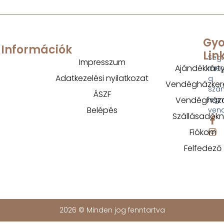
Gyo
Információk
Lin
Segí
Impresszum
Ajándékkárt
megt
Adatkezelési nyilatkozat
a
Vendégházker
szá
ÁSZF
Vendégház
legm
Belépés
ven
Szállásadók
Fiókom
Felfedező
2026 © Minden jog fenntartva