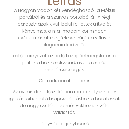
Leírás
A Nagyon Vadon két vendégházból, a Mókus
portából és a Szarvas portából áll. A régi
parasztházak kívül-belül fel lettek újítva és
kényelmes, a mai, modern kor minden
kívánalmának megfelelve várják a stílusos
elegancia kedvelőit.
festői környezet az erdő közepénhangulatos kis
patak a ház körülcsend, nyugalom és
madárcsicsergés
Családi, baráti pihenés
Az év minden időszakában remek helyszín egy
igazán pihentető kikapcsolódáshoz a barátokkal,
de nagy családi eseményekhez is kiváló
választás.
Lány- és legénybúcsú