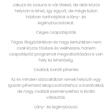
Jakuzzi és szauna is vár titeket, de akár közös
helyszín is lehet, így együtt, de mégis külön
házban tarthatjátok a lány- és
legénybúcsútokat.
Céges csapatépítők
Tágas filagóriánkban és nagy kertünkben nem
csak közös főzésre és wellnessre, hanem
csapatépítő programok megvalósítására is van
hely és lehetőség.
Családi, baráti pihenés
Az év minden időszakában remek helyszín egy
igazán pihentető kikapcsolódáshoz a barátokkal,
de nagy családi eseményekhez is kiváló
választás.
Lány- és legénybúcsú