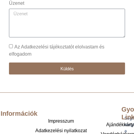
Üzenet
Az Adatkezelési tájékoztatót elolvastam és
elfogadom
Küldés
Gyo
Információk
Lin
Segí
Impresszum
Ajándékkárt
megt
Adatkezelési nyilatkozat
a