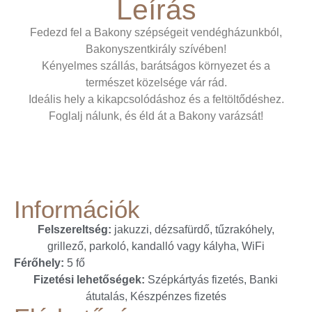
Leírás
Fedezd fel a Bakony szépségeit vendégházunkból,
Bakonyszentkirály szívében!
Kényelmes szállás, barátságos környezet és a
természet közelsége vár rád.
Ideális hely a kikapcsolódáshoz és a feltöltődéshez.
Foglalj nálunk, és éld át a Bakony varázsát!
Információk
Felszereltség:
jakuzzi, dézsafürdő, tűzrakóhely,
grillező, parkoló, kandalló vagy kályha, WiFi
Férőhely:
5 fő
Fizetési lehetőségek:
Szépkártyás fizetés, Banki
átutalás, Készpénzes fizetés