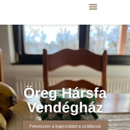
Öreg Hársfa
Vendégház
Felveszem a kapcsolatot a szállással