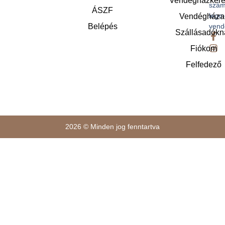
Vendégházker
szám
ÁSZF
legm
Vendégháza
Belépés
vend
Szállásadókn
Fiókom
Felfedező
2026 © Minden jog fenntartva