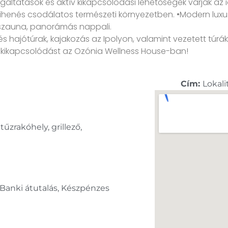
gáltatások és aktív kikapcsolódási lehetőségek várják az 
henés csodálatos természeti környezetben. •Modern luxus f
 szauna, panorámás nappali.
hajótúrak, kajakozás az Ipolyon, valamint vezetett túrák 
s kikapcsolódást az Ozónia Wellness House-ban!
Cím:
Lokali
 tűzrakóhely, grillező,
 Banki átutalás, Készpénzes