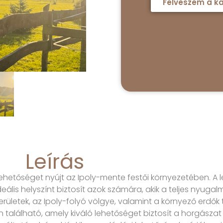
Felveszem a ka
Leírás
ehetőséget nyújt az Ipoly-mente festői környezetében. A 
lis helyszínt biztosít azok számára, akik a teljes nyugal
erületek, az Ipoly-folyó völgye, valamint a környező erdők 
n található, amely kiváló lehetőséget biztosít a horgászat