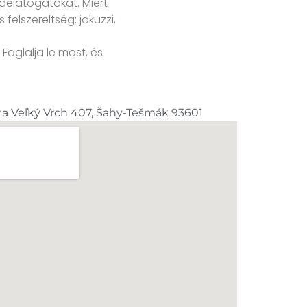
idelátogatókat. Miért
elszereltség: jakuzzi,
Foglalja le most, és
ta Veľký Vrch 407, Šahy-Tešmák 93601