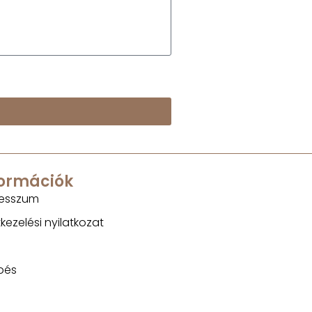
formációk
esszum
kezelési nyilatkozat
pés