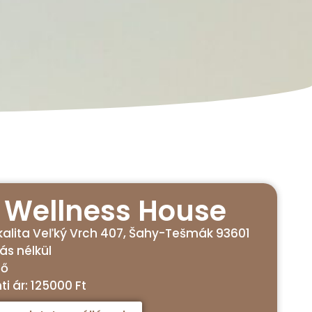
 Wellness House
okalita Veľký Vrch 407, Šahy-Tešmák 93601
tás nélkül
fő
i ár: 125000 Ft