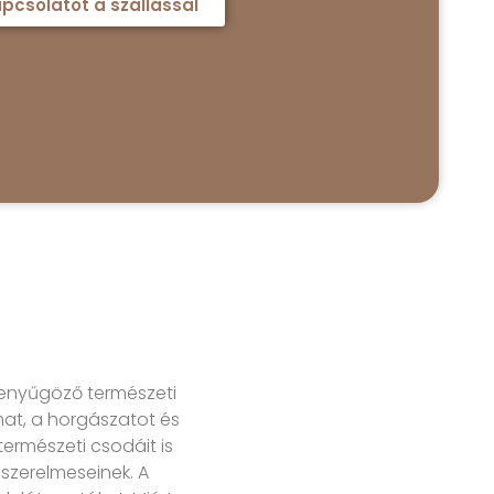
pcsolatot a szállással
lenyűgöző természeti
mat, a horgászatot és
természeti csodáit is
 szerelmeseinek. A