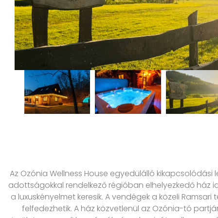
Az Ozónia Wellness House egyedülálló kikapcsolódási l
adottságokkal rendelkező régióban elhelyezkedő ház ideá
a luxuskényelmet keresik. A vendégek a közeli Ramsari t
felfedezhetik. A ház közvetlenül az Ozónia-tó partjá