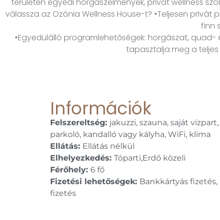
területen egyedi horgászélmények, privát wellness szol
válassza az Ozónia Wellness House-t? •Teljesen privát pi
finn
•Egyedülálló programlehetőségek: horgászat, quad- és 
tapasztalja meg a telje
Információk
Felszereltség:
jakuzzi, szauna, saját vízpart,
parkoló, kandalló vagy kályha, WiFi, klíma
Ellátás:
Ellátás nélkül
Elhelyezkedés:
Tóparti,Erdő közeli
Férőhely:
6 fő
Fizetési lehetőségek:
Bankkártyás fizetés,
fizetés