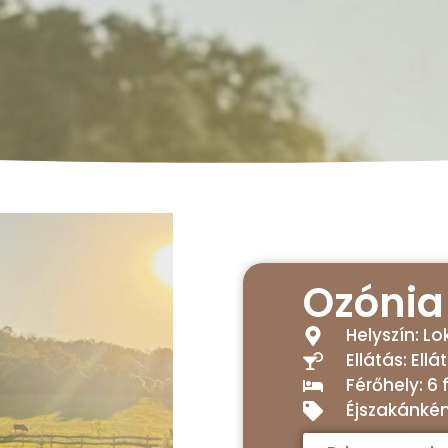
Ozónia
Helyszín: L
Ellátás: Ellá
Férőhely: 6 
Éjszakánként