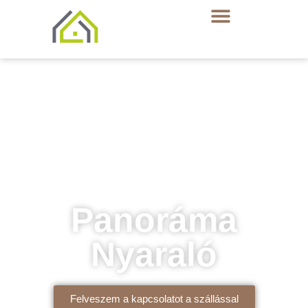
Panoráma
Nyaraló
Felveszem a kapcsolatot a szállással