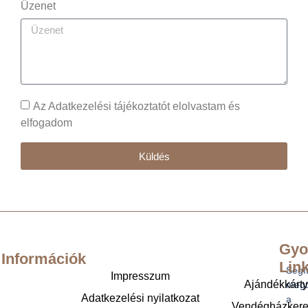
Üzenet
Az Adatkezelési tájékoztatót elolvastam és
elfogadom
Küldés
Gyo
Információk
Lin
Segí
Impresszum
Ajándékkárt
megt
Adatkezelési nyilatkozat
a
Vendégházker