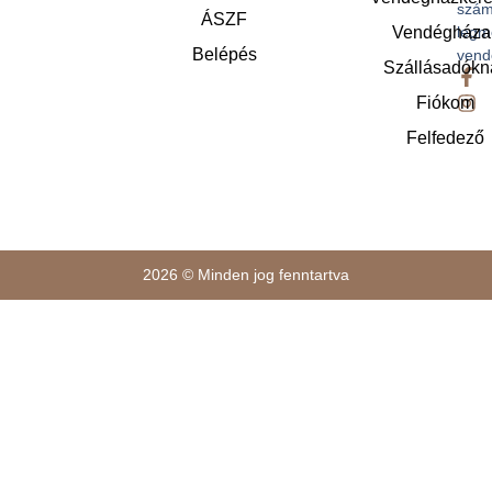
szám
ÁSZF
legm
Vendégháza
Belépés
vend
Szállásadókn
Fiókom
Felfedező
2026 © Minden jog fenntartva