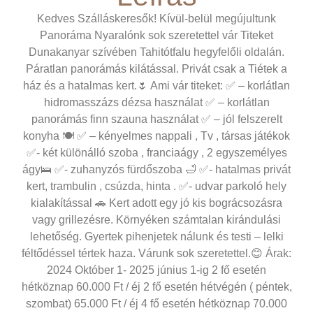
Kedves Szálláskeresők! Kívül-belül megújultunk
Panoráma Nyaralónk sok szeretettel vár Titeket
Dunakanyar szívében Tahitótfalu hegyfelőli oldalán.
Páratlan panorámás kilátással. Privát csak a Tiétek a
ház és a hatalmas kert.🌷 Ami vár titeket: ✅ – korlátlan
hidromasszázs dézsa használat ✅ – korlátlan
panorámás finn szauna használat ✅ – jól felszerelt
konyha 🍽️ ✅ – kényelmes nappali , Tv , társas játékok
✅- két különálló szoba , franciaágy , 2 egyszemélyes
ágy🛌 ✅- zuhanyzós fürdőszoba 🛁 ✅- hatalmas privát
kert, trambulin , csúzda, hinta . ✅- udvar parkoló hely
kialakítással 🚗 Kert adott egy jó kis bográcsozásra
vagy grillezésre. Környéken számtalan kirándulási
lehetőség. Gyertek pihenjetek nálunk és testi – lelki
féltődéssel tértek haza. Várunk sok szeretettel.😊 Árak:
2024 Október 1- 2025 június 1-ig 2 fő esetén
hétköznap 60.000 Ft / éj 2 fő esetén hétvégén ( péntek,
szombat) 65.000 Ft / éj 4 fő esetén hétköznap 70.000