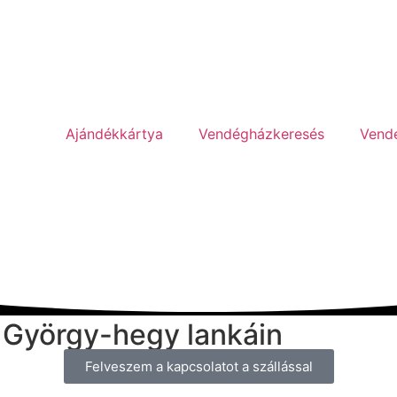
Ajándékkártya
Vendégházkeresés
Vend
t György-hegy lankáin
Felveszem a kapcsolatot a szállással