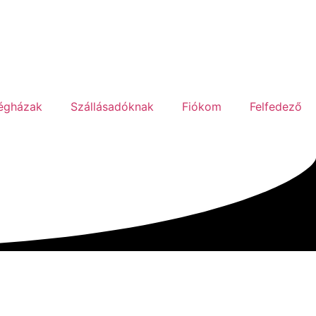
égházak
Szállásadóknak
Fiókom
Felfedező