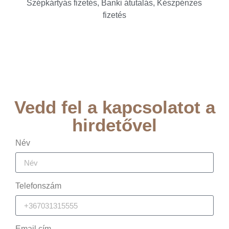
Szépkártyás fizetés, Banki átutalás, Készpénzes
fizetés
Vedd fel a kapcsolatot a
hirdetővel
Név
Telefonszám
Email cím