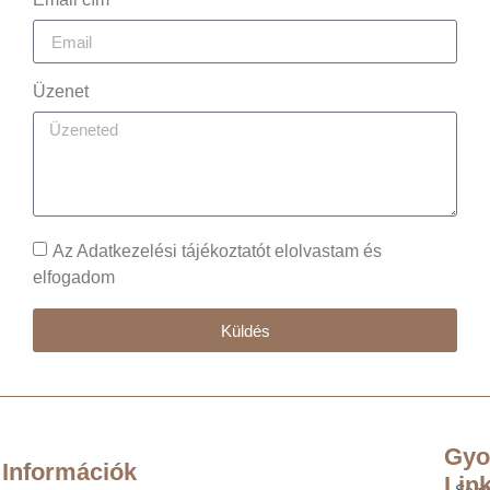
Üzenet
Az Adatkezelési tájékoztatót elolvastam és
elfogadom
Küldés
Gyo
Információk
Lin
Segí