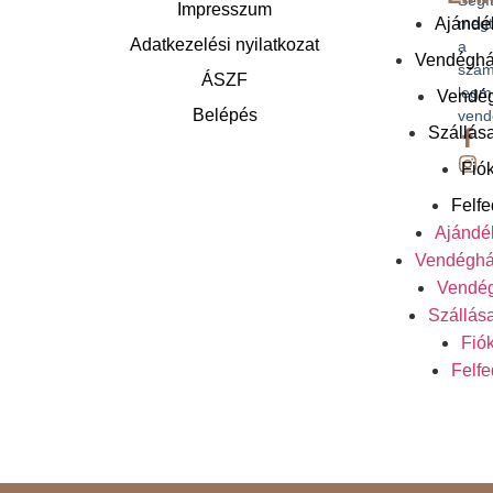
Impresszum
megt
Ajándé
Adatkezelési nyilatkozat
a
Vendéghá
szám
ÁSZF
legm
Vendé
Belépés
vend
Szállás
Fió
Felf
Ajándé
Vendéghá
Vendé
Szállás
Fió
Felf