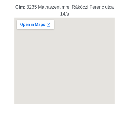
Cím:
3235 Mátraszentimre, Rákóczi Ferenc utca
14/a