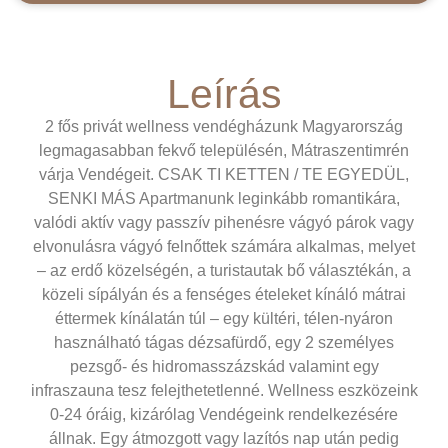
Leírás
2 fős privát wellness vendégházunk Magyarország
legmagasabban fekvő településén, Mátraszentimrén
várja Vendégeit. CSAK TI KETTEN / TE EGYEDÜL,
SENKI MÁS Apartmanunk leginkább romantikára,
valódi aktív vagy passzív pihenésre vágyó párok vagy
elvonulásra vágyó felnőttek számára alkalmas, melyet
– az erdő közelségén, a turistautak bő választékán, a
közeli sípályán és a fenséges ételeket kínáló mátrai
éttermek kínálatán túl – egy kültéri, télen-nyáron
használható tágas dézsafürdő, egy 2 személyes
pezsgő- és hidromasszázskád valamint egy
infraszauna tesz felejthetetlenné. Wellness eszközeink
0-24 óráig, kizárólag Vendégeink rendelkezésére
állnak. Egy átmozgott vagy lazítós nap után pedig