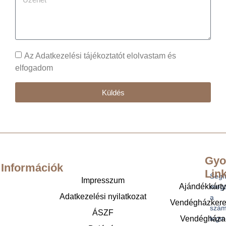
Az Adatkezelési tájékoztatót elolvastam és
elfogadom
Küldés
Gyo
Információk
Lin
Segí
Impresszum
Ajándékkárt
megt
Adatkezelési nyilatkozat
a
Vendégházker
szám
ÁSZF
legm
Vendégháza