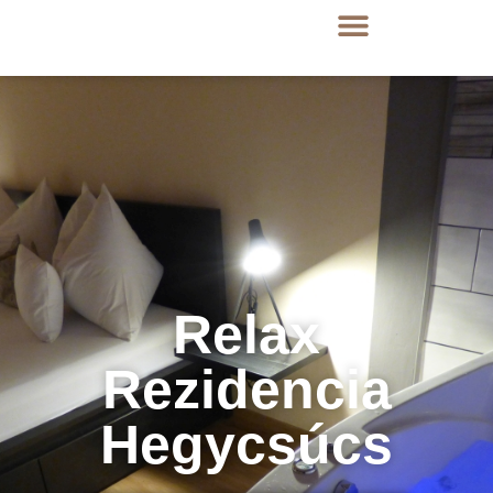
Relax
Rezidencia
Hegycsúcs