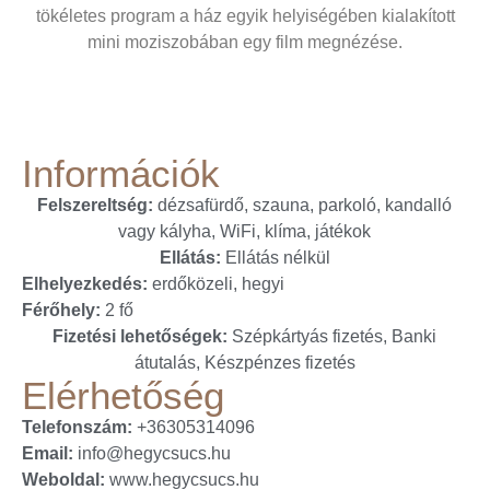
tökéletes program a ház egyik helyiségében kialakított
mini moziszobában egy film megnézése.
Információk
Felszereltség:
dézsafürdő, szauna, parkoló, kandalló
vagy kályha, WiFi, klíma, játékok
Ellátás:
Ellátás nélkül
Elhelyezkedés:
erdőközeli, hegyi
Férőhely:
2 fő
Fizetési lehetőségek:
Szépkártyás fizetés, Banki
átutalás, Készpénzes fizetés
Elérhetőség
Telefonszám:
+36305314096
Email:
info@hegycsucs.hu
Weboldal:
www.hegycsucs.hu