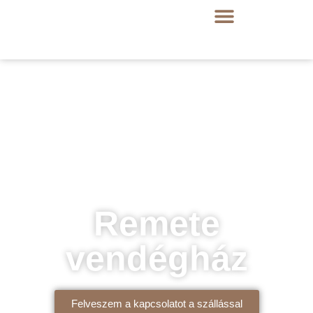
Remete
vendégház
Felveszem a kapcsolatot a szállással