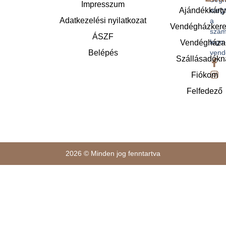
Impresszum
Ajándékkárt
megt
Adatkezelési nyilatkozat
a
Vendégházker
szám
ÁSZF
legm
Vendégháza
Belépés
vend
Szállásadókn
Fiókom
Felfedező
2026 © Minden jog fenntartva