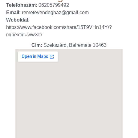
Telefonszám:
06205799492
Email:
remetevendeghaz@gmail.com
Weboldal:
https://www.facebook.com/share/15T9VHn14Y/?
mibextid=wwXIfr
Cím:
Szekszárd, Balremete 10463