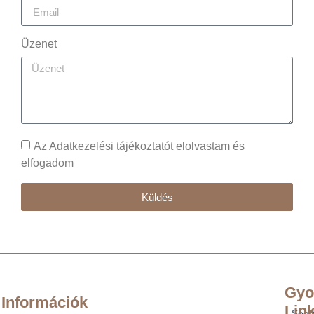
Üzenet
Az Adatkezelési tájékoztatót elolvastam és
elfogadom
Küldés
Gyo
Információk
Lin
Segí