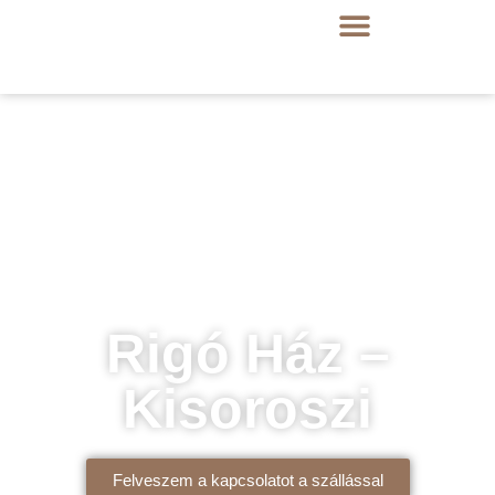
Rigó Ház –
Kisoroszi
Felveszem a kapcsolatot a szállással