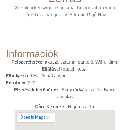
Szentendrei-sziget csúcsánál Kisorosziban várja
Téged is a hangulatos A-frame Rigó Ház.
Információk
Felszereltség:
jakuzzi, szauna, parkoló, WiFi, klíma
Ellátás:
Reggeli kosár
Elhelyezkedés:
Dunakanyar
Férőhely:
2 fő
Fizetési lehetőségek:
Szépkártyás fizetés, Banki
átutalás
Cím:
Kisoroszi, Rigó utca 15.