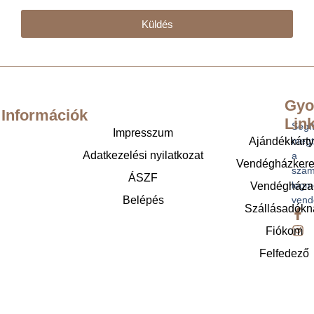
Küldés
Gyo
Információk
Lin
Segí
Impresszum
Ajándékkárt
megt
Adatkezelési nyilatkozat
a
Vendégházker
szám
ÁSZF
legm
Vendégháza
Belépés
vend
Szállásadókn
Fiókom
Felfedező