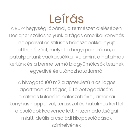
Leírás
A Bükk hegység lábánál, a természet ölelésében.
Designer szálláshelyünk a tágas amerikai konyhás
nappalival és stílusos hálószobákkal nyújt
otthonérzést, melyet a hegyi panoráma, a
patakpartunk vadkacsákkal, valamint a hatalmas
kertünk és a benne termő biogyümölcsök tesznek
egyedivé és utánozhatatlanná.
A hívogató 100 m2 alapterületű 4 csillagos
apartman két tágas, 6 fő befogadására
alkalmas különálló hálószobával, amerikai
konyhás nappalival, terasszal és hatalmas kerttel
a családok kedvence lett, hiszen adottságai
miatt ideális a családi kikapcsolódások
színhelyének.