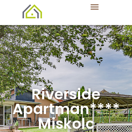
Riverside
Apartman****
Miskolc