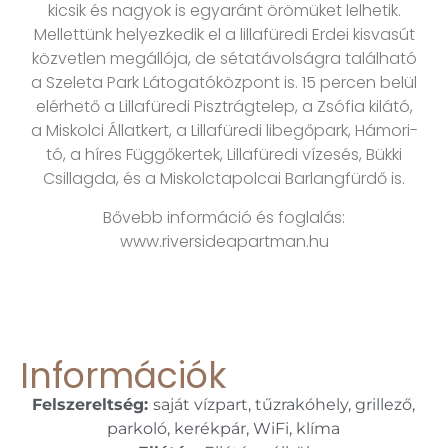
kicsik és nagyok is egyaránt örömüket lelhetik.
Mellettünk helyezkedik el a lillafüredi Erdei kisvasút
közvetlen megállója, de sétatávolságra található
a Szeleta Park Látogatóközpont is. 15 percen belül
elérhető a Lillafüredi Pisztrágtelep, a Zsófia kilátó,
a Miskolci Állatkert, a Lillafüredi libegőpark, Hámori-
tó, a híres Függőkertek, Lillafüredi vízesés, Bükki
Csillagda, és a Miskolctapolcai Barlangfürdő is.
Bővebb információ és foglalás:
www.riversideapartman.hu
Információk
Felszereltség:
saját vízpart, tűzrakóhely, grillező,
parkoló, kerékpár, WiFi, klíma