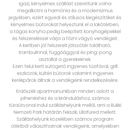
Igazi, kényelmes szállást szerettünk volna
megalkotni a harmónia és a modernizmus
jegyében, ezért egyedi és stílusos kiegészítőket és
kényelmes bútorokat helyeztünk el a lakótérben,
a tágas konyha pedig beépített konyhagépekkel
és felszereléssel várja a főzni vágyó vendégeit.
A kertben jól felszerelt játszótér található,
trambulinnal, függőággyal és ping-pong
asztallal a gyerekeknek.
Ezen felül kerti sütögető ingyenes tűzifával, grill
eszközök, kültéri bútorok valamint ingyenes
kerékpárok állnak a vendégeink rendelkezésére.
Erdőszéli apartmanunkban minden adott a
pihenéshez és a kiránduláshoz, számos
túraútvonal indul szálláshelyünk mellől, ami a Bükki
Nemzeti Park határán fekszik, Lillafüred mellett.
Szálláshelyünk közelében számos program
ötletből választhatnak vendégeink, amelyekben