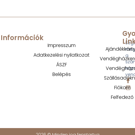
Gyo
Információk
Lin
Segí
Impresszum
Ajándékkárt
megt
Adatkezelési nyilatkozat
a
Vendégházker
szá
ÁSZF
Vendégház
legm
Belépés
ven
Szállásadók
Fiókom
Felfedező
2026 © Minden jog fenntartva