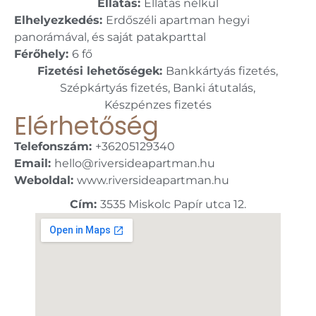
Ellátás:
Ellátás nélkül
Elhelyezkedés:
Erdőszéli apartman hegyi
panorámával, és saját patakparttal
Férőhely:
6 fő
Fizetési lehetőségek:
Bankkártyás fizetés,
Szépkártyás fizetés, Banki átutalás,
Készpénzes fizetés
Elérhetőség
Telefonszám:
+36205129340
Email:
hello@riversideapartman.hu
Weboldal:
www.riversideapartman.hu
Cím:
3535 Miskolc Papír utca 12.