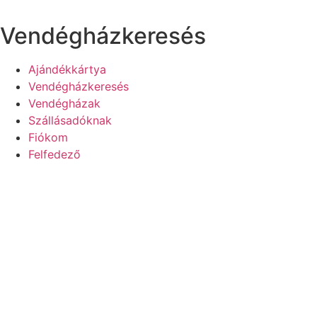
Ugrás
a
Vendégházkeresés
tartalomhoz
Ajándékkártya
Vendégházkeresés
Vendégházak
Szállásadóknak
Fiókom
Felfedező