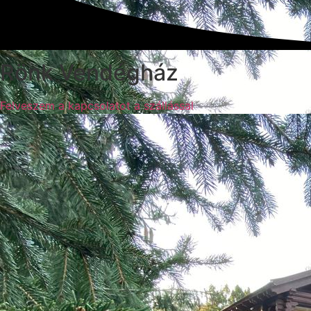
Rönk Vendégház
Felveszem a kapcsolatot a szállással