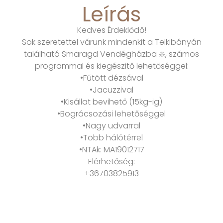
Leírás
Kedves Érdeklődő!
Sok szeretettel várunk mindenkit a Telkibányán
található Smaragd Vendégházba ❇️, számos
programmal és kiegészitő lehetőséggel:
•Fűtött dézsával
•Jacuzzival
•Kisállat bevihető (15kg-ig)
•Bográcsozási lehetőséggel
•Nagy udvarral
•Több hálótérrel
•NTAk: MA19012717
Elérhetőség:
+36703825913