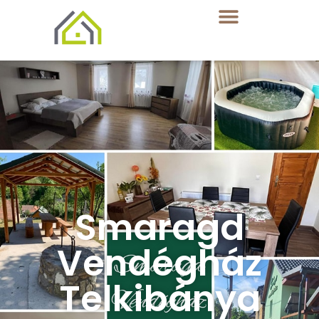
Smaragd
Vendégház
Telkibánya