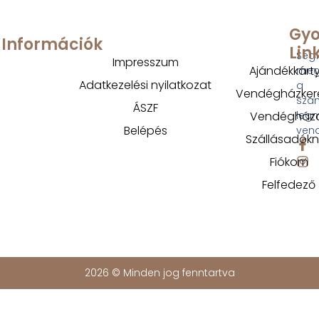
Gyo
Információk
Lin
Segí
Impresszum
Ajándékkárt
megt
Adatkezelési nyilatkozat
a
Vendégházker
szá
ÁSZF
Vendégház
legm
Belépés
ven
Szállásadók
Fiókom
Felfedező
2026 © Minden jog fenntartva