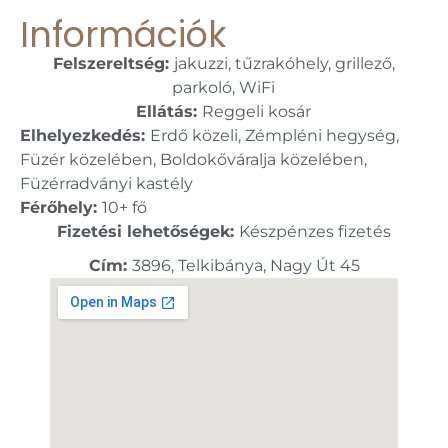
Információk
Felszereltség:
jakuzzi, tűzrakóhely, grillező,
parkoló, WiFi
Ellátás:
Reggeli kosár
Elhelyezkedés:
Erdő közeli, Zémpléni hegység,
Füzér közelében, Boldokőváralja közelében,
Füzérradványi kastély
Férőhely:
10+ fő
Fizetési lehetőségek:
Készpénzes fizetés
Cím:
3896, Telkibánya, Nagy Út 45