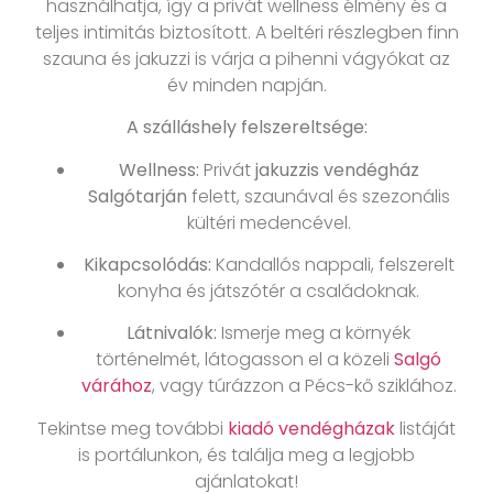
használhatja, így a privát wellness élmény és a
teljes intimitás biztosított. A beltéri részlegben finn
szauna és jakuzzi is várja a pihenni vágyókat az
év minden napján.
A szálláshely felszereltsége:
Wellness:
Privát
jakuzzis vendégház
Salgótarján
felett, szaunával és szezonális
kültéri medencével.
Kikapcsolódás:
Kandallós nappali, felszerelt
konyha és játszótér a családoknak.
Látnivalók:
Ismerje meg a környék
történelmét, látogasson el a közeli
Salgó
várához
, vagy túrázzon a Pécs-kő sziklához.
Tekintse meg további
kiadó vendégházak
listáját
is portálunkon, és találja meg a legjobb
ajánlatokat!