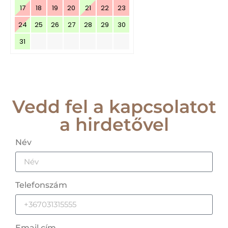
17
18
19
20
21
22
23
24
25
26
27
28
29
30
31
Vedd fel a kapcsolatot
a hirdetővel
Név
Telefonszám
Email cím