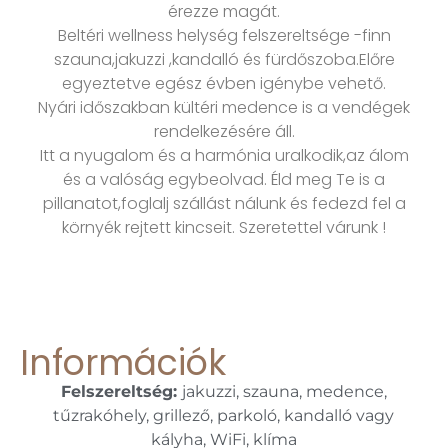
érezze magát.
Beltéri wellness helység felszereltsége -finn
szauna,jakuzzi ,kandalló és fürdőszoba.Előre
egyeztetve egész évben igénybe vehető.
Nyári időszakban kültéri medence is a vendégek
rendelkezésére áll.
Itt a nyugalom és a harmónia uralkodik,az álom
és a valóság egybeolvad. Éld meg Te is a
pillanatot,foglalj szállást nálunk és fedezd fel a
környék rejtett kincseit. Szeretettel várunk !
Információk
Felszereltség:
jakuzzi, szauna, medence,
tűzrakóhely, grillező, parkoló, kandalló vagy
kályha, WiFi, klíma