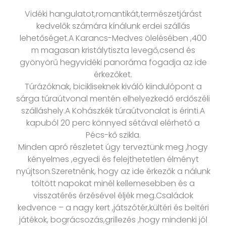
Vidéki hangulatot,romantikát,természetjárást
kedvelők számára kínálunk erdei szállás
lehetőséget.A Karancs-Medves ölelésében ,400
m magasan kristálytiszta levegő,csend és
gyönyörű hegyvidéki panoráma fogadja az ide
érkezőket.
Túrázóknak, bicikliseknek kiváló kiindulópont a
sárga túraútvonal mentén elhelyezkedő erdőszéli
szálláshely.A Kohászkék túraútvonalat is érinti.A
kapuból 20 perc könnyed sétával elérhető a
Pécs-kő szikla.
Minden apró részletet úgy terveztünk meg ,hogy
kényelmes ,egyedi és felejthetetlen élményt
nyújtson.Szeretnénk, hogy az ide érkezők a nálunk
töltött napokat minél kellemesebben és a
visszatérés érzésével éljék meg.Családok
kedvence – a nagy kert ,játszótér,kültéri és beltéri
játékok, bográcsozás,grillezés ,hogy mindenki jól