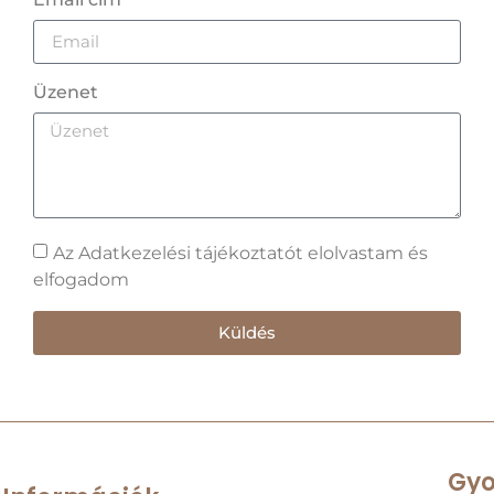
Üzenet
Az Adatkezelési tájékoztatót elolvastam és
elfogadom
Küldés
Gyo