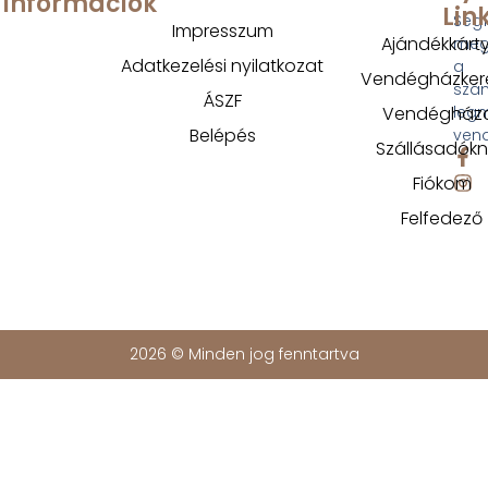
Információk
Lin
Segí
Impresszum
Ajándékkárt
megt
Adatkezelési nyilatkozat
a
Vendégházker
szá
ÁSZF
Vendégház
legm
Belépés
ven
Szállásadók
Fiókom
Felfedező
2026 © Minden jog fenntartva