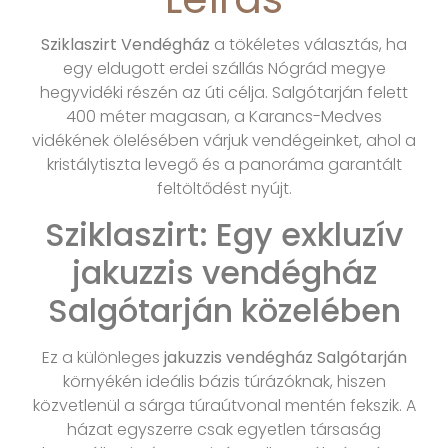
Sziklaszirt Vendégház
a tökéletes választás, ha
egy eldugott erdei szállás Nógrád megye
hegyvidéki részén az úti célja. Salgótarján felett
400 méter magasan, a Karancs-Medves
vidékének ölelésében várjuk vendégeinket, ahol a
kristálytiszta levegő és a panoráma garantált
feltöltődést nyújt.
Sziklaszirt: Egy exkluzív
jakuzzis vendégház
Salgótarján közelében
Ez a különleges
jakuzzis vendégház Salgótarján
környékén ideális bázis túrázóknak, hiszen
közvetlenül a sárga túraútvonal mentén fekszik. A
házat egyszerre csak egyetlen társaság