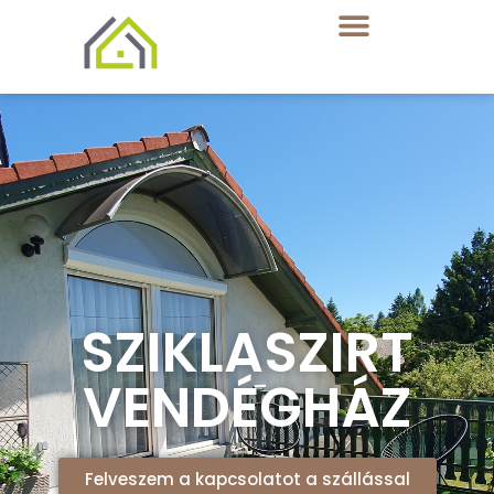
SZIKLASZIRT
VENDÉGHÁZ
Felveszem a kapcsolatot a szállással