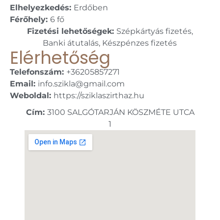
Elhelyezkedés:
Erdőben
Férőhely:
6 fő
Fizetési lehetőségek:
Szépkártyás fizetés,
Banki átutalás, Készpénzes fizetés
Elérhetőség
Telefonszám:
+36205857271
Email:
info.szikla@gmail.com
Weboldal:
https://sziklaszirthaz.hu
Cím:
3100 SALGÓTARJÁN KÖSZMÉTE UTCA
1