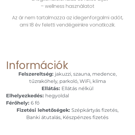
– wellness használatot
Az ár nem tartalmazza az idegenforgalmi adót,
ami 18 év feletti vendégeinkre vonatkozik.
Információk
Felszereltség:
jakuzzi, szauna, medence,
tűzrakóhely, parkoló, WiFi, klíma
Ellátás:
Ellátás nélkül
Elhelyezkedés:
hegyoldal
Férőhely:
6 fő
Fizetési lehetőségek:
Szépkártyás fizetés,
Banki átutalás, Készpénzes fizetés