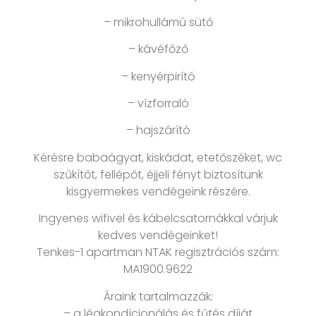
– mikrohullámú sütő
– kávéfőző
– kenyérpirító
– vízforraló
– hajszárító
Kérésre babaágyat, kiskádat, etetőszéket, wc
szűkítőt, fellépőt, éjjeli fényt biztosítunk
kisgyermekes vendégeink részére.
Ingyenes wifivel és kábelcsatornákkal várjuk
kedves vendégeinket!
Tenkes-1 apartman NTAK regisztrációs szám:
MA1900.9622
Áraink tartalmazzák:
– a légkondícionálás és fűtés díját