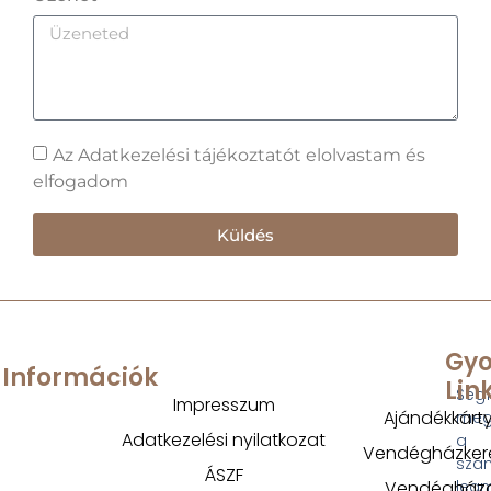
Az Adatkezelési tájékoztatót elolvastam és
elfogadom
Küldés
Gyo
Információk
Lin
Segí
Impresszum
Ajándékkárt
megt
Adatkezelési nyilatkozat
a
Vendégházker
szá
ÁSZF
Vendégház
legm