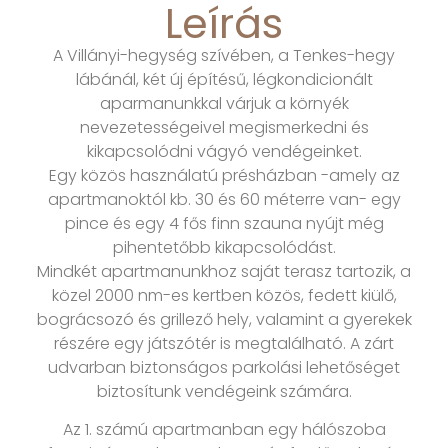
Leírás
A Villányi-hegység szívében, a Tenkes-hegy
lábánál, két új építésű, légkondicionált
aparmanunkkal várjuk a környék
nevezetességeivel megismerkedni és
kikapcsolódni vágyó vendégeinket.
Egy közös használatú présházban -amely az
apartmanoktól kb. 30 és 60 méterre van- egy
pince és egy 4 fős finn szauna nyújt még
pihentetőbb kikapcsolódást.
Mindkét apartmanunkhoz saját terasz tartozik, a
közel 2000 nm-es kertben közös, fedett kiülő,
bográcsozó és grillező hely, valamint a gyerekek
részére egy játszótér is megtalálható. A zárt
udvarban biztonságos parkolási lehetőséget
biztosítunk vendégeink számára.
Az 1. számú apartmanban egy hálószoba