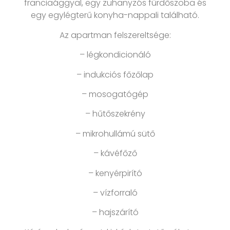
franciaággyal, egy zuhanyzós fürdőszoba és
egy egylégterű konyha-nappali található.
Az apartman felszereltsége:
– légkondicionáló
– indukciós főzőlap
– mosogatógép
– hűtőszekrény
– mikrohullámú sütő
– kávéfőző
– kenyérpirító
– vízforraló
– hajszárító