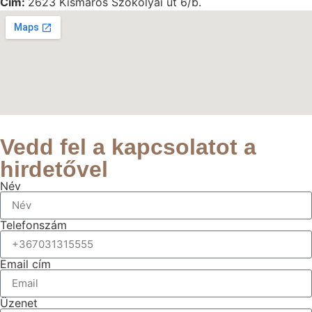
Cím:
2623 Kismaros Szokolyai út 6/b.
Vedd fel a kapcsolatot a
hirdetővel
Név
Telefonszám
Email cím
Üzenet