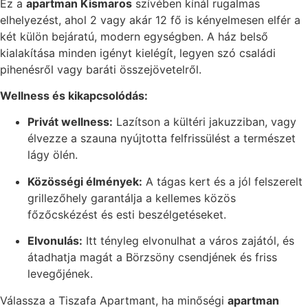
Ez a
apartman Kismaros
szívében kínál rugalmas
elhelyezést, ahol 2 vagy akár 12 fő is kényelmesen elfér a
két külön bejáratú, modern egységben. A ház belső
kialakítása minden igényt kielégít, legyen szó családi
pihenésről vagy baráti összejövetelről.
Wellness és kikapcsolódás:
Privát wellness:
Lazítson a kültéri jakuzziban, vagy
élvezze a szauna nyújtotta felfrissülést a természet
lágy ölén.
Közösségi élmények:
A tágas kert és a jól felszerelt
grillezőhely garantálja a kellemes közös
főzőcskézést és esti beszélgetéseket.
Elvonulás:
Itt tényleg elvonulhat a város zajától, és
átadhatja magát a Börzsöny csendjének és friss
levegőjének.
Válassza a Tiszafa Apartmant, ha minőségi
apartman