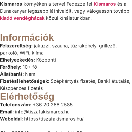
Kismaros
környékén a terve! Fedezze fel
Kismaros
és a
Dunakanyar legszebb látnivalóit, vagy válogasson további
kiadó vendégházak
közül kínálatunkban!
Információk
Felszereltség:
jakuzzi, szauna, tűzrakóhely, grillező,
parkoló, WiFi, klíma
Elhelyezkedés:
Központi
Férőhely:
10+ fő
Állatbarát:
Nem
Fizetési lehetőségek:
Szépkártyás fizetés, Banki átutalás,
Készpénzes fizetés
Elérhetőség
Telefonszám:
+36 20 268 2585
Email:
info@tiszafakismaros.hu
Weboldal:
https://tiszafakismaros.hu/