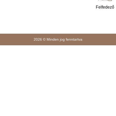
Felfedező
2026 © Minden jog fenntartva