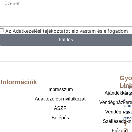
Az Adatkezelési tájékoztatót elolvastam és elfogadom
Küldés
Gyo
Információk
Lin
Segí
Impresszum
Ajándékkárt
megt
Adatkezelési nyilatkozat
a
Vendégházker
szám
ÁSZF
legm
Vendégháza
Belépés
vend
Szállásadókn
Fiókom