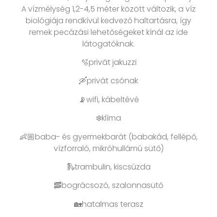
A vízmélység 1,2-4,5 méter között változik, a víz
biológiája rendkívül kedvező haltartásra, így
remek pecázási lehetőségeket kínál az ide
látogatóknak.
🫧privát jakuzzi
🛶privát csónak
📡wifi, kábeltévé
❄️klíma
👶🏼baba- és gyermekbarát (babakád, fellépő,
vízforraló, mikróhullámú sütő)
🛝trambulin, kiscsúzda
🥓bográcsozó, szalonnasütő
🏡hatalmas terasz