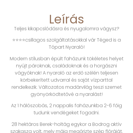
Leírás
Teljes kikapcslódásra és nyugalomra vágysz?
⭐️⭐️⭐️⭐️csillagos szolgáltatásokkal vár Téged is a
Tópart Nyaraló!
Modern stílusban épült faházunk tökéletes helyet
nyújt pároknak, családoknak és a horgászni
vágyóknak! A nyaraló az erdő szélén teljesen
körbekerített udvarral és saját vízparttal
rendelkezik. Változatos madárvilág teszi szemet
gyönyörködtetővé a nyaralást!
Az 1 hálószobás, 2 nappalis faházunkba 2-6 főig
tudunk vendégeket fogadni.
28 hektáros Berek-holtág egykor a Bodrog aktív
szakasza volt, mely máig megőrizte szép flóráját.