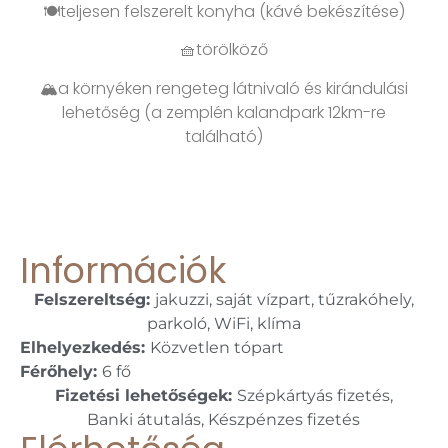
🍽teljesen felszerelt konyha (kávé bekészítése)
🧺törölköző
🏔a környéken rengeteg látnivaló és kirándulási
lehetőség (a zemplén kalandpark 12km-re
található)
Információk
Felszereltség:
jakuzzi, saját vízpart, tűzrakóhely,
parkoló, WiFi, klíma
Elhelyezkedés:
Közvetlen tópart
Férőhely:
6 fő
Fizetési lehetőségek:
Szépkártyás fizetés,
Banki átutalás, Készpénzes fizetés