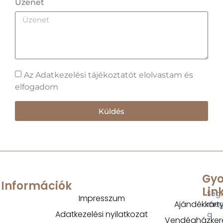
Üzenet
Az Adatkezelési tájékoztatót elolvastam és
elfogadom
Küldés
Gyo
Információk
Lin
Segí
Impresszum
Ajándékkárt
megt
Adatkezelési nyilatkozat
a
Vendégházker