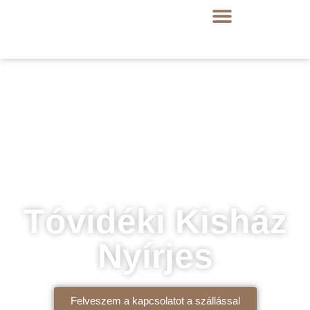
Tóvidéki Kisház
Nyírjes
Felveszem a kapcsolatot a szállással