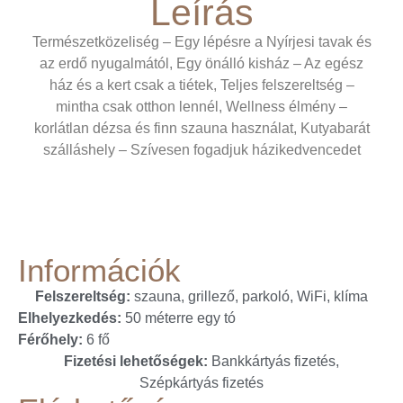
Leírás
Természetközeliség – Egy lépésre a Nyírjesi tavak és
az erdő nyugalmától, Egy önálló kisház – Az egész
ház és a kert csak a tiétek, Teljes felszereltség –
mintha csak otthon lennél, Wellness élmény –
korlátlan dézsa és finn szauna használat, Kutyabarát
szálláshely – Szívesen fogadjuk házikedvencedet
Információk
Felszereltség:
szauna, grillező, parkoló, WiFi, klíma
Elhelyezkedés:
50 méterre egy tó
Férőhely:
6 fő
Fizetési lehetőségek:
Bankkártyás fizetés,
Szépkártyás fizetés