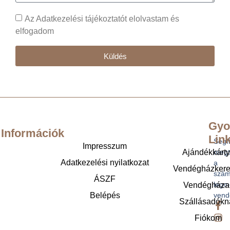
Az Adatkezelési tájékoztatót elolvastam és
elfogadom
Küldés
Gyo
Információk
Lin
Segí
Impresszum
Ajándékkárt
megt
Adatkezelési nyilatkozat
a
Vendégházker
szám
ÁSZF
legm
Vendégháza
Belépés
vend
Szállásadókn
Fiókom