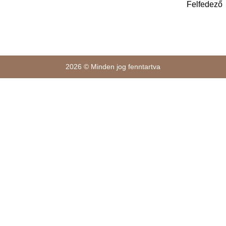
Felfedező
2026 © Minden jog fenntartva