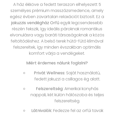
A ház ékköve a fedett teraszon elhelyezett 5
személyes prémium masszázsmedence, amely
egész évben zavartalan relaxációt biztosít. Ez a
jakuzzis vendégház Orfű
egyik legcsendesebb
részén fekszik, így ideális pároknak romantikus
elvonulásra vagy baráti társaságoknak a közös
feltöltődéshez. A belső terek hűtő-fűtő klímával
felszereltek, így minden évszakban optimális
komfort várja a vendégeket.
Miért érdemes nálunk foglalni?
Privát Wellness:
Saját használatú,
fedett jakuzzi a csillagos ég alatt.
Felszereltség:
Amerikai konyhás
nappali, két külön hálószoba és teljes
felszereltség.
Látnivalók:
Fedezze fel az orfűi tavak