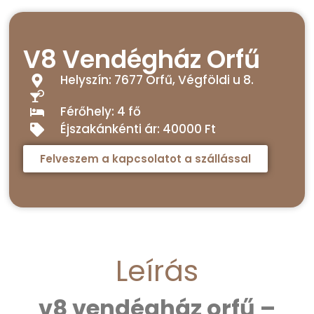
V8 Vendégház Orfű
Helyszín: 7677 Orfű, Végföldi u 8.
Férőhely: 4 fő
Éjszakánkénti ár: 40000 Ft
Felveszem a kapcsolatot a szállással
Leírás
v8 vendégház orfű –