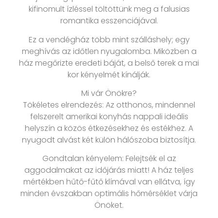
kifinomult ízléssel töltöttünk meg a falusias
romantika esszenciájával.
Ez a vendégház több mint szálláshely; egy
meghívás az időtlen nyugalomba. Miközben a
ház megőrizte eredeti báját, a belső terek a mai
kor kényelmét kínálják.
Mi vár Önökre?
Tökéletes elrendezés: Az otthonos, mindennel
felszerelt amerikai konyhás nappali ideális
helyszín a közös étkezésekhez és estékhez. A
nyugodt alvást két külön hálószoba biztosítja.
Gondtalan kényelem: Felejtsék el az
aggodalmakat az időjárás miatt! A ház teljes
mértékben hűtő-fűtő klímával van ellátva, így
minden évszakban optimális hőmérséklet várja
Önöket.