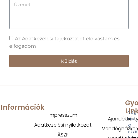
Az Adatkezelési tájékoztatót elolvastam és
elfogadom
Küldés
Gyo
Információk
Lin
Segí
Impresszum
Ajándékkárt
megt
Adatkezelési nyilatkozat
a
Vendégházker
szá
ÁSZF