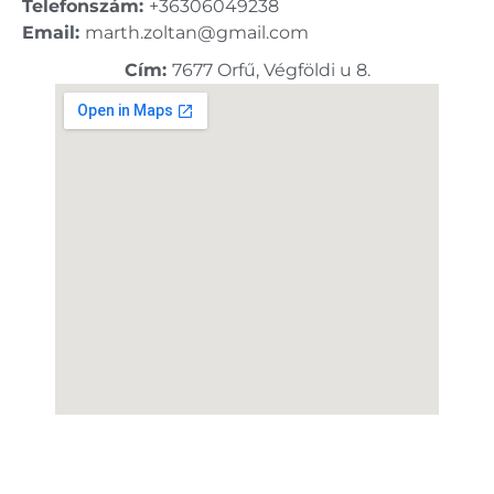
Telefonszám:
+36306049238
Email:
marth.zoltan@gmail.com
Cím:
7677 Orfű, Végföldi u 8.