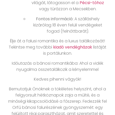
világát, látogasson el a
Pécsi-tóhoz
vagy túrázzon a Mecsekben.
Fontos információ:
A szálláshely
kizárólag 18 éven felüli vendégeket
fogad (felnőttbarát).
Élje át a falusi romantika és a luxus találkozását!
Tekintse meg további
kiadó vendégházak
listáját
is portálunkon.
Időutazás a bánosi romantikába: Ahol a vidék
nyugalma összetalálkozik a kényelemmel
Kedves pihenni vágyók!
Bemutatjuk Önöknek a tökéletes helyszínt, ahol a
felgyorsult hétköznapok zaja a múlté, és a
minőségi kikapcsolódásé a főszerep. Fedezzék fel
Orfű bánosi falurészének gyöngyszemét: egy
felújított régi parasztházat, amit szeretettel és