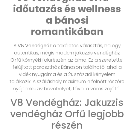
időutazás és wellness
a bánosi
romantikában
A
V8 Vendégház
a tökéletes választás, ha egy
autentikus, mégis modern
jakuzzis vendégház
Orfű
környéki falurészén az álma. Ez a szeretettel
felújított parasztház Bánoson található, ahol a
vidék nyugalma és a 21. századi kényelem
találkozik. A szálláshely maximum 4 felnőtt részére
nyújt exkluzív búvóhelyet, távol a város zajától.
V8 Vendégház: Jakuzzis
vendégház Orfű legjobb
részén