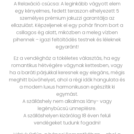
A Relaxáció csúcsa: A leginkább vágyott elem
egy kényelmes, fedett teraszon elhelyezett 5
személyes prémium jakuzzi garantálja az
ellazulást. Képzeljenek el egy pohár finom bort a
csillagos ég alatt, miközben a meleg vízben
pihennek – igazi feltöltődés testnek és léleknek
egyaránt!
Ez a vendégház a tökéletes választás, ha egy
romantikus hétvégére vágynak kettesben, vagy
ha a baráti párjukkal keresnek egy elegáns, mégis
meghitt búvóhelyet, ahol a régi idők hangulata és
a modern luxus harmonikusan egészítik ki
egymást.
A szálláshely nem alkalmas lány- vagy
legénybúcsú ünneplésre.
A szálláshelyen kizárólag 18 éven felüli
vendégeket tudunk fogadni!