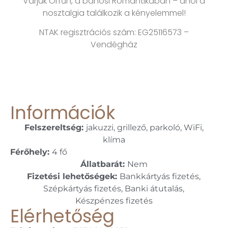
Várjuk Orfűn, a bánosi Romantikában – ahol a
nosztalgia találkozik a kényelemmel!
NTAK regisztrációs szám: EG25116573 –
Vendégház
Információk
Felszereltség:
jakuzzi, grillező, parkoló, WiFi,
klíma
Férőhely:
4 fő
Állatbarát:
Nem
Fizetési lehetőségek:
Bankkártyás fizetés,
Szépkártyás fizetés, Banki átutalás,
Készpénzes fizetés
Elérhetőség