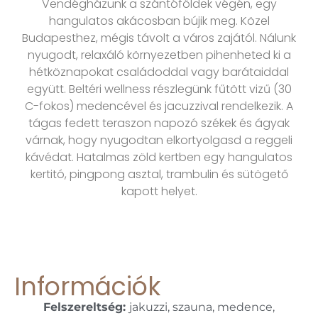
Vendégházunk a szántóföldek végén, egy
hangulatos akácosban bújik meg. Közel
Budapesthez, mégis távolt a város zajától. Nálunk
nyugodt, relaxáló környezetben pihenheted ki a
hétköznapokat családoddal vagy barátaiddal
együtt. Beltéri wellness részlegünk fűtött vizű (30
C-fokos) medencével és jacuzzival rendelkezik. A
tágas fedett teraszon napozó székek és ágyak
várnak, hogy nyugodtan elkortyolgasd a reggeli
kávédat. Hatalmas zöld kertben egy hangulatos
kertitó, pingpong asztal, trambulin és sütögető
kapott helyet.
Információk
Felszereltség:
jakuzzi, szauna, medence,