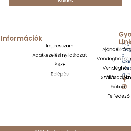
Küldés
Gyo
Információk
Lin
Segí
Impresszum
Ajándékkárt
megt
Adatkezelési nyilatkozat
a
Vendégházker
szá
ÁSZF
Vendégház
legm
Belépés
ven
Szállásadók
Fiókom
Felfedező