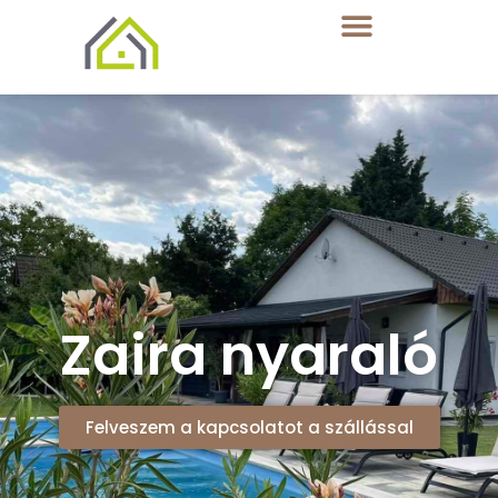
Zaira nyaraló
Felveszem a kapcsolatot a szállással