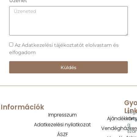
Üzenet
Az Adatkezelési tájékoztatót elolvastam és
elfogadom
Küldés
Gyo
Információk
Lin
Segí
Impresszum
Ajándékkárt
megt
Adatkezelési nyilatkozat
a
Vendégházker
szá
ÁSZF