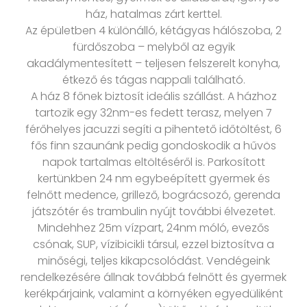
ház, hatalmas zárt kerttel.
Az épületben 4 különálló, kétágyas hálószoba, 2
fürdőszoba – melyből az egyik
akadálymentesített – teljesen felszerelt konyha,
étkező és tágas nappali található.
A ház 8 főnek biztosít ideális szállást. A házhoz
tartozik egy 32nm-es fedett terasz, melyen 7
férőhelyes jacuzzi segíti a pihentető időtöltést, 6
fős finn szaunánk pedig gondoskodik a hűvös
napok tartalmas eltöltéséről is. Parkosított
kertünkben 24 nm egybeépített gyermek és
felnőtt medence, grillező, bográcsozó, gerenda
játszótér és trambulin nyújt további élvezetet.
Mindehhez 25m vízpart, 24nm móló, evezős
csónak, SUP, vízibicikli társul, ezzel biztosítva a
minőségi, teljes kikapcsolódást. Vendégeink
rendelkezésére állnak továbbá felnőtt és gyermek
kerékpárjaink, valamint a környéken egyedüliként