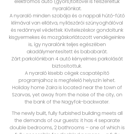
elektromos autó (gyors)töltővel is felszereltük
nyaralónkat.
A nyaraló minden szobája és a nappali hűtő-fűtő
klímával van ellátva, nyílászárói szúnyoghálóval
és redőnnyel védettek. Kivitelezéskor gondoltunk
kisgyermekes és mozgáskorlátozott vendégeinkre
is, így nyaralónk teljes egészében
akadálymentesített és bababarát.
Zárt parkolónkban 4 autó kényelmes parkolását
biztosítottuk.
A nyaraló kisebb cégek csapatépítő
programjaihoz is megfelelő helyszín lehet.
Holiday home Zaira is located near the town of
Szarvas, yet away from the noise of the city, on
the bank of the Nagyfok-backwater.
The newly built, fully furbished building meets all
the demands of our guests: it has 4 separate
double bedrooms, 2 bathrooms – one of which is