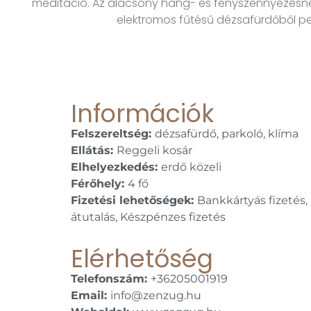
meditáció. Az alacsony hang- és fényszennyezésnek 
elektromos fűtésű dézsafürdőből pe
Információk
Felszereltség:
dézsafürdő, parkoló, klíma
Ellátás:
Reggeli kosár
Elhelyezkedés:
erdő közeli
Férőhely:
4 fő
Fizetési lehetőségek:
Bankkártyás fizetés,
átutalás, Készpénzes fizetés
Elérhetőség
Telefonszám:
+36205001919
Email:
info@zenzug.hu