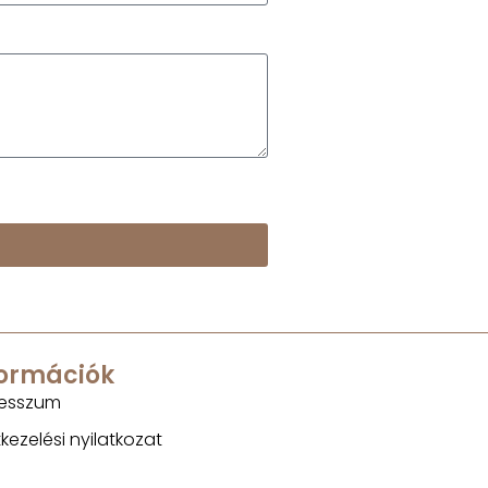
formációk
esszum
kezelési nyilatkozat