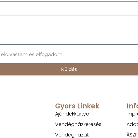
t elolvastam és elfogadom
Küldés
Gyors Linkek
In
Ajándékkártya
Impr
Vendégházkeresés
Adat
Vendégházak
ÁSZF