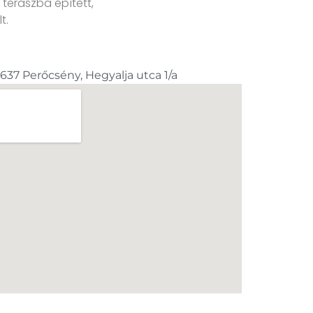
teraszba épített,
t.
637 Perőcsény, Hegyalja utca 1/a