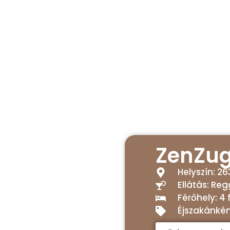
ZenZug
Helyszín: 2
Ellátás: Reg
Férőhely: 4 
Éjszakánkén