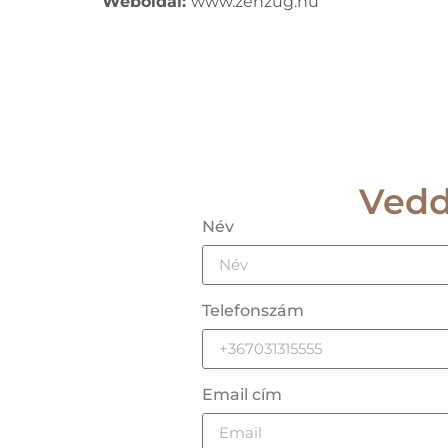
Weboldal:
www.zenzug.hu
Vedd
Név
Telefonszám
Email cím