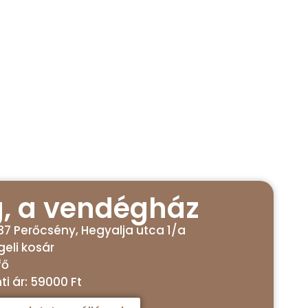
, a vendégház
637 Perőcsény, Hegyalja utca 1/a
geli kosár
fő
ti ár: 59000 Ft