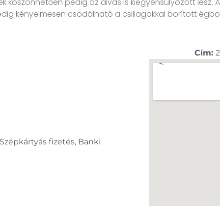
köszönhetően pedig az alvás is kiegyensúlyozott lesz. A 
dig kényelmesen csodálható a csillagokkal borított égbol
Cím:
2
 Szépkártyás fizetés, Banki