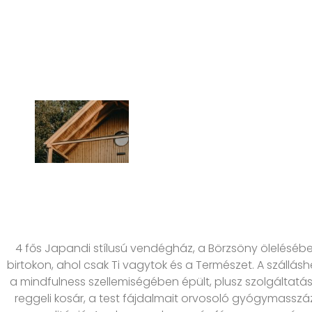
4 fős Japandi stílusú vendégház, a Börzsöny öleléséb
birtokon, ahol csak Ti vagytok és a Természet. A szálláshe
a mindfulness szellemiségében épült, plusz szolgáltatása
reggeli kosár, a test fájdalmait orvosoló gyógymasszá