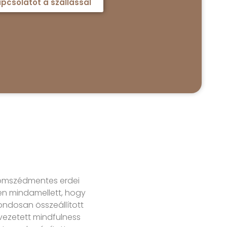
pcsolatot a szállással
szomszédmentes erdei
szen mindamellett, hogy
gondosan összeállított
vezetett mindfulness