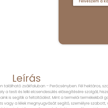
Felveszem a ka
Leírás
en található zsákfaluban – Perőcsényben. Fél hektáros, 
ly a testi és lelki elcsendesülés elősegítésére szolgál, hi
ink is segítik a feltöltődést. Mint a termelői termékekből 
zs vagy a lélek megnyugvását segítő, személyre szabott, 